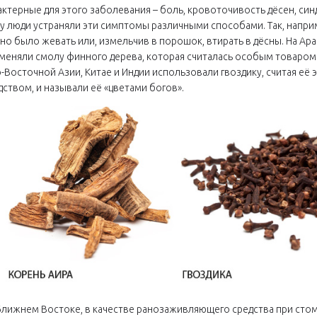
актерные для этого заболевания – боль, кровоточивость дёсен, си
у люди устраняли эти симптомы различными способами. Так, наприм
но было жевать или, измельчив в порошок, втирать в дёсны. На А
меняли смолу финного дерева, которая считалась особым товаром 
-Восточной Азии, Китае и Индии использовали гвоздику, считая е
дством, и называли её «цветами богов».
Ближнем Востоке, в качестве ранозаживляющего средства при стома