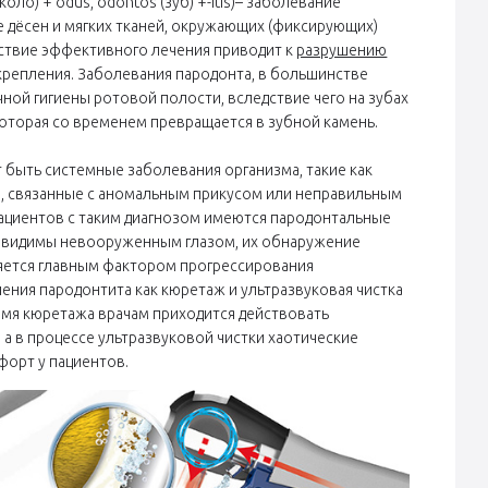
около) + odus, odontos (зуб) +-itis)– заболевание
 дёсен и мягких тканей, окружающих (фиксирующих)
тствие эффективного лечения приводит к
разрушению
крепления. Заболевания пародонта, в большинстве
чной гигиены ротовой полости, вследствие чего на зубах
оторая со временем превращается в зубной камень.
 быть системные заболевания организма, такие как
ры, связанные с аномальным прикусом или неправильным
пациентов с таким диагнозом имеются пародонтальные
 невидимы невооруженным глазом, их обнаружение
ляется главным фактором прогрессирования
ения пародонтита как кюретаж и ультразвуковая чистка
емя кюретажа врачам приходится действовать
 а в процессе ультразвуковой чистки хаотические
форт у пациентов.