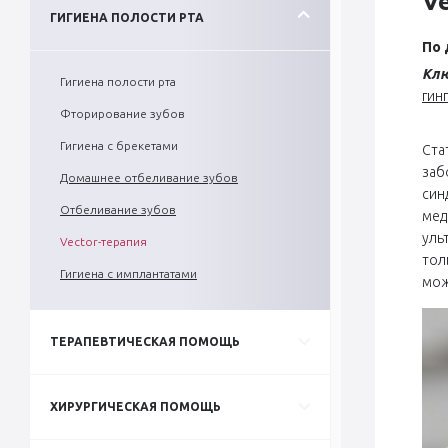
V
ГИГИЕНА ПОЛОСТИ РТА
По 
Клю
Гигиена полости рта
гин
Фторирование зубов
Гигиена с брекетами
Ста
заб
Домашнее отбеливание зубов
син
Отбеливание зубов
мед
уль
Vector-терапия
тол
Гигиена с имплантатами
мож
ТЕРАПЕВТИЧЕСКАЯ ПОМОЩЬ
ХИРУРГИЧЕСКАЯ ПОМОЩЬ