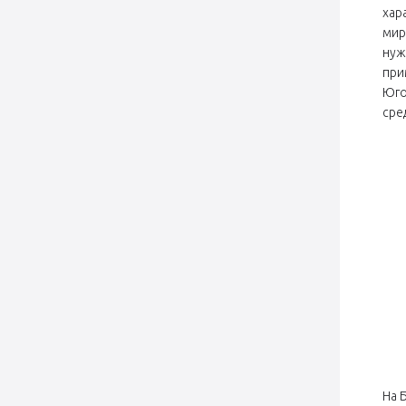
хар
мир
нуж
при
Юго
сре
На 