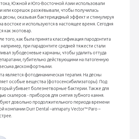
остока, Южной и Юго-Восточной Азии использовали
етки или корешок разжёвывали, чтобы получилась
на десны, оказывая бактерицидный эффект и стимулируя
а востоке и используются в настоящее время. Сегодня
я как экотовар.
ле того, как была принята классификация пародонтита
, например, при парадонтите средней тяжести стали
ливал зубодесневые карманы, чтобы удалить оттуда
репаратами, губительно действующими на патогенную
и весьма дискомфортными.
а является фотодинамическая терапия. На дёсны
еляет особые вещества (фотосенсибилизаторы). Под
оторый убивает болезнетворные бактерии. Также для
ю скалеров - приборов для снятия зубного камня.
ебуют довольно продолжительного периода времени
 компании Durr Dental –аппарату Vector™ Paro –
стрее.