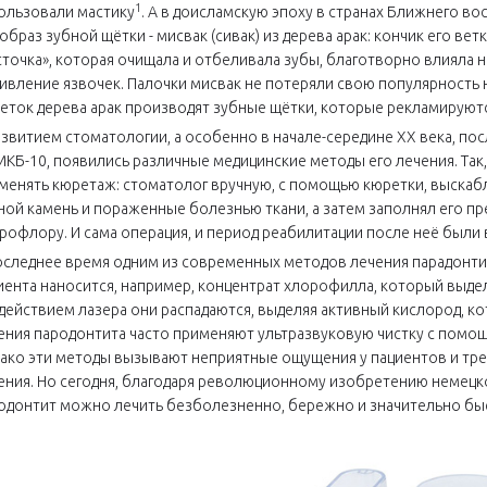
1
ользовали мастику
. А в доисламскую эпоху в странах Ближнего в
образ зубной щётки - мисвак (сивак) из дерева арак: кончик его в
сточка», которая очищала и отбеливала зубы, благотворно влияла 
ивление язвочек. Палочки мисвак не потеряли свою популярность н
веток дерева арак производят зубные щётки, которые рекламируютс
азвитием стоматологии, а особенно в начале-середине ХХ века, пос
МКБ-10, появились различные медицинские методы его лечения. Так
менять кюретаж: стоматолог вручную, с помощью кюретки, выскаб
ной камень и пораженные болезнью ткани, а затем заполнял его п
рофлору. И сама операция, и период реабилитации после неё был
оследнее время одним из современных методов лечения парадонтит
иента наносится, например, концентрат хлорофилла, который выд
действием лазера они распадаются, выделяя активный кислород, к
ения пародонтита часто применяют ультразвуковую чистку с помощь
ако эти методы вызывают неприятные ощущения у пациентов и тр
ения. Но сегодня, благодаря революционному изобретению немецкой
одонтит можно лечить безболезненно, бережно и значительно бы