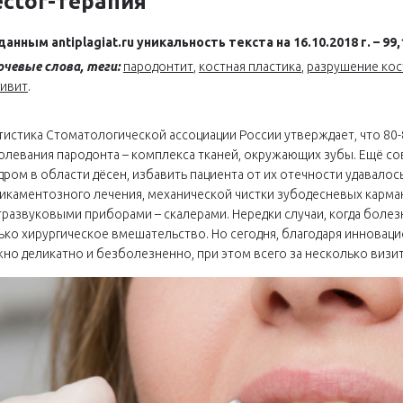
ector-терапия
данным antiplagiat.ru уникальность текста на 16.10.2018 г. – 99
чевые слова, теги:
пародонтит
,
костная пластика
,
разрушение кос
гивит
.
тистика Стоматологической ассоциации России утверждает, что 80
олевания пародонта – комплекса тканей, окружающих зубы. Ещё с
дром в области дёсен, избавить пациента от их отечности удавало
икаментозного лечения, механической чистки зубодесневых карма
тразвуковыми приборами – скалерами. Нередки случаи, когда болез
ько хирургическое вмешательство. Но сегодня, благодаря инноваци
но деликатно и безболезненно, при этом всего за несколько визит