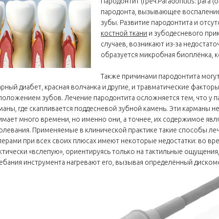
Пародонтит (греч.Paradontitis: para (
пародонта, вызывающее воспаление
зубы. Развитие пародонтита и отсу
костной ткани
и зубодесневого при
случаев, возникают из-за недостато
образуется микробная биоплёнка, к
Также причинами пародонтита могут
арный диабет, красная волчанка и другие, и травматические факто
положением зубов. Лечение пародонтита осложняется тем, что у 
маны, где скапливается поддесневой зубной камень. Эти карманы
имает много времени, но именно они, а точнее, их содержимое яв
олевания. Применяемые в клинической практике такие способы леч
лерами при всех своих плюсах имеют некоторые недостатки: во вр
ктически «вслепую», ориентируясь только на тактильные ощущения,
ебания инструмента нагревают его, вызывая определённый диском