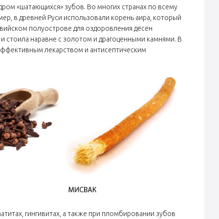
ндром «шатающихся» зубов. Во многих странах по всему
ер, в древней Руси использовали корень аира, который
равийском полуострове для оздоровления дёсен
и стоила наравне с золотом и драгоценными камнями. В
ё эффективным лекарством и антисептическим
титах, гингивитах, а также при пломбировании зубов