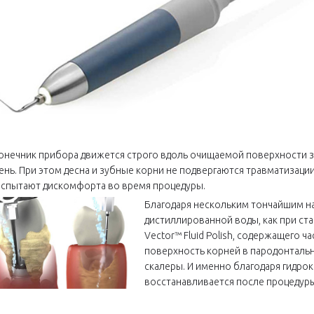
онечник прибора движется строго вдоль очищаемой поверхности з
ень. При этом десна и зубные корни не подвергаются травматизаци
испытают дискомфорта во время процедуры.
Благодаря нескольким тончайшим н
дистиллированной воды, как при ста
Vector™ Fluid Polish, содержащего ч
поверхность корней в пародонталь
скалеры. И именно благодаря гидро
восстанавливается после процедур