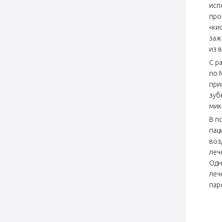
исп
про
«ки
заж
из 
С р
по 
при
зуб
мик
В п
пац
воз
леч
Одн
леч
пар