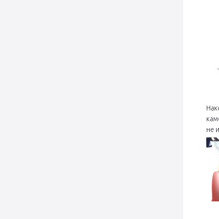
Нак
кам
не 