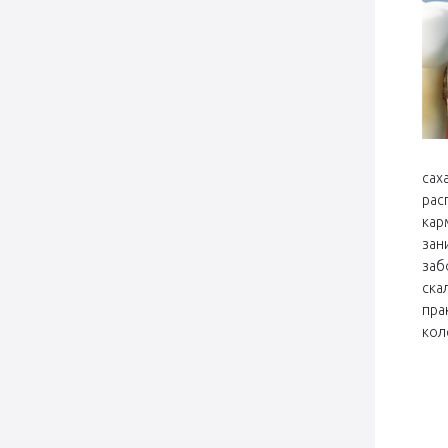
сах
рас
кар
зан
заб
ска
пра
кол