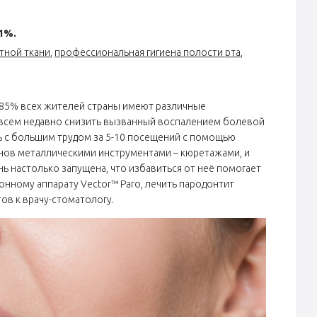
,1%.
тной ткани
,
профессиональная гигиена полости рта
,
-85% всех жителей страны имеют различные
овсем недавно снизить вызванный воспалением болевой
сь с большим трудом за 5-10 посещений с помощью
нов металлическими инструментами – кюретажами, и
нь настолько запущена, что избавиться от неё помогает
онному аппарату Vector™ Paro, лечить пародонтит
ов к врачу-стоматологу.