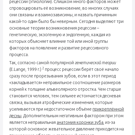
рецессии (этиологии). Слишком много факторов может
спровоцировать её возникновение, во многих случаях
они связаны и взаимозависимы, и назвать причинным
какой-то один было бы неверным. Сегодня выделяют три
основные теории возникновения рецессии –
генетическую, экзогенную и эндогенную, каждая из
которых объясняет влияние той или иной группы
факторов на появление и развитие рецессивного
процесса.
Так, согласно самой популярной
генетической теории
2
(E.Lange, 1999 г.)
процесс рецессии берёт своё начало
сразу после прорезывания зубов, если в этот период
«закладывается» неправильное соотношение размеров
корней к толщине альвеолярного отростка. Чем старше
становится человек, тем сильнее истончается десневая
связка, вызывая атрофические изменения, которые
усиливаются при недостаточном объёме
прикреплённой
десны
. Дополнительным негативным фактором при этом
является неправильная
анатомия коронки зуба
, из-за
которой основное жевательное давление приходится на