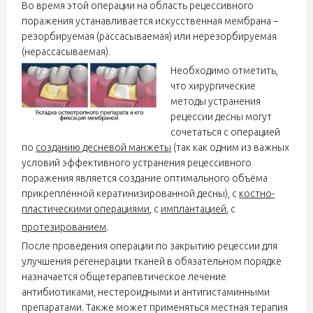
Во время этой операции на область рецессивного
поражения устанавливается искусственная мембрана –
резорбируемая (рассасываемая) или нерезорбируемая
(нерассасываемая).
Необходимо отметить,
что хирургические
методы устранения
рецессии десны могут
сочетаться с операцией
по
созданию десневой манжеты
(так как одним из важных
условий эффективного устранения рецессивного
поражения является создание оптимального объёма
прикреплённой кератинизированной десны), с
костно-
пластическими операциями
, с
имплантацией
, с
протезированием
.
После проведения операции по закрытию рецессии для
улучшения регенерации тканей в обязательном порядке
назначается общетерапевтическое лечение
антибиотиками, нестероидными и антигистаминными
препаратами. Также может применяться местная терапия