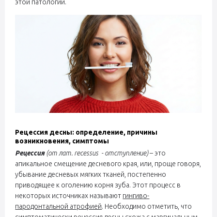
этой патологии.
Рецессия десны: определение, причины
возникновения, симптомы
Рецессия
(от лат.
recessus
- отступление)
– это
апикальное смещение десневого края, или, проще говоря,
убывание десневых мягких тканей, постепенно
приводящее к оголению корня зуба. Этот процесс в
некоторых источниках называют
гингиво-
пародонтальной атрофией
. Необходимо отметить, что
симптоматически рецессия десны схожа с маргинальным