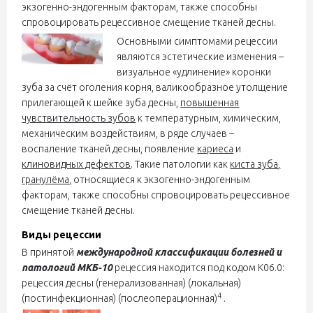
экзогенно-эндогенным факторам, также способны
спровоцировать рецессивное смещение тканей десны.
Основными симптомами рецессии
являются эстетические изменения –
визуальное «удлинение» коронки
зуба за счёт оголения корня, валикообразное утолщение
прилегающей к шейке зуба десны,
повышенная
чувствительность зубов
к температурным, химическим,
механическим воздействиям, в ряде случаев –
воспаление тканей десны, появление
кариеса
и
клиновидных дефектов
. Такие патологии как
киста зуба
,
гранулёма
,
относящиеся к экзогенно-эндогенным
факторам, также способны спровоцировать рецессивное
смещение тканей десны.
Виды рецессии
В принятой
международной классификации болезней и
патологий МКБ-10
рецессия находится под кодом К06.0:
рецессия десны (генерализованная) (локальная)
4
(постинфекционная) (послеоперационная)
.