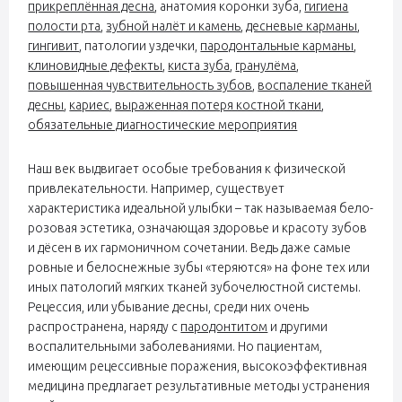
прикреплённая десна
, анатомия коронки зуба,
гигиена
полости рта
,
зубной налёт и камень
,
десневые карманы
,
гингивит
, патологии уздечки,
пародонтальные карманы
,
клиновидные дефекты
,
киста зуба
,
гранулёма
,
повышенная чувствительность зубов
,
воспаление тканей
десны
,
кариес
,
выраженная потеря костной ткани
,
обязательные диагностические мероприятия
Наш век выдвигает особые требования к физической
привлекательности. Например, существует
характеристика идеальной улыбки – так называемая бело-
розовая эстетика, означающая здоровье и красоту зубов
и дёсен в их гармоничном сочетании. Ведь даже самые
ровные и белоснежные зубы «теряются» на фоне тех или
иных патологий мягких тканей зубочелюстной системы.
Рецессия, или убывание десны, среди них очень
распространена, наряду с
пародонтитом
и другими
воспалительными заболеваниями. Но пациентам,
имеющим рецессивные поражения, высокоэффективная
медицина предлагает результативные методы устранения