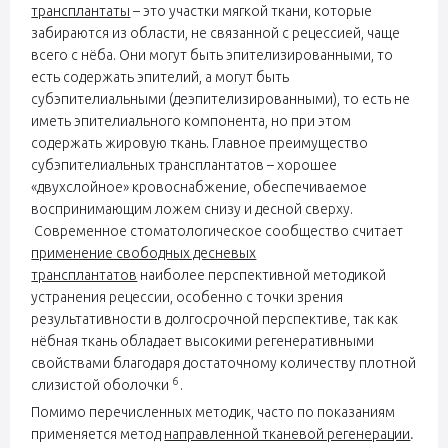
трансплантаты
– это участки мягкой ткани, которые
забираются из области, не связанной с рецессией, чаще
всего с нёба. Они могут быть эпителизированными, то
есть содержать эпителий, а могут быть
субэпителиальными (деэпителизированными), то есть не
иметь эпителиального компонента, но при этом
содержать жировую ткань. Главное преимущество
субэпителиальных трансплантатов – хорошее
«двухслойное» кровоснабжение, обеспечиваемое
воспринимающим ложем снизу и десной сверху.
Современное стоматологическое сообщество считает
применение свободных десневых
трансплантатов
наиболее перспективной методикой
устранения рецессии, особенно с точки зрения
результативности в долгосрочной перспективе, так как
нёбная ткань обладает высокими регенеративными
свойствами благодаря достаточному количеству плотной
6
слизистой оболочки
.
Помимо перечисленных методик, часто по показаниям
применяется метод
направленной тканевой регенерации
.