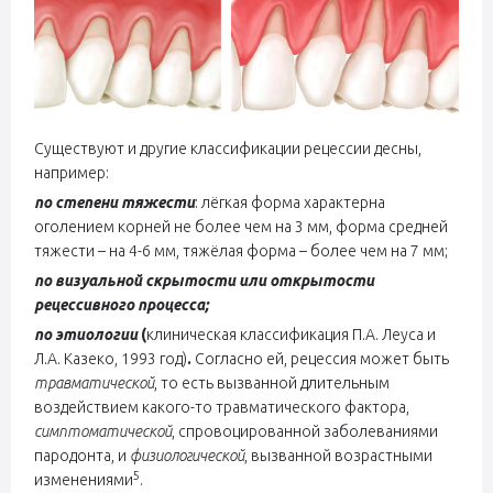
Существуют и другие классификации рецессии десны,
например:
по степени тяжести
: лёгкая форма характерна
оголением корней не более чем на 3 мм, форма средней
тяжести – на 4-6 мм, тяжёлая форма – более чем на 7 мм;
по визуальной скрытости или открытости
рецессивного процесса;
по этиологии
(
клиническая классификация П.А. Леуса и
Л.А. Казеко, 1993 год)
.
Согласно ей, рецессия может быть
травматической
, то есть вызванной длительным
воздействием какого-то травматического фактора,
симптоматической
, спровоцированной заболеваниями
пародонта, и
физиологической
, вызванной возрастными
5
изменениями
.