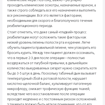
клинические меры. Поэтому, важно – регулярно
проходить клинические осмотры, назначаемые врачом, а
также строго соблюдать все его назначения и выполнять
все рекомендации. Всё это является факторами,
необходимыми для скорого и благополучного течения
реабилитационного периода.
Стоит отметить, что даже самый «гладкий» процесс
реабилитации могут осложнить такие факторы как
низкий уровень гигиены полости рта и курение. Легче
обучить пациента правильной гигиене, чем уговорить его
бросить курить. Между тем пациент должен осознавать,
что в первые 2-3 дня после операции – полностью
воздержаться от пагубной привычки, в дальнейшем
количество выкуриваемых сигарет нужно сократить хотя
бы до 3-5 штук в день. Поскольку табачный дым вызывает
температурный сбой в ротовой полости, нарушает
кислотно-щелочной баланс, культивирует патогенную
микрофлору, снижает трофическую функцию тканей,
вследствие чего восстановление после операции
проходит медленно и с постоянным риском осложнений.
У пациента должно быть чёткое понимание, что от его