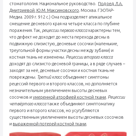
стоматология. Национальное руководство.
Под ред. Л.А.
Дмитриевой, Ю.М. Максимовского
. Москва. ГЭОТАР-
Медиа. 2009 г. 912 с.) Она подразделяет апикальное
смещение десневого края на четыре класса по глубине
поражения. Так,
рецессии первого класса
характерны тем,
что дефект не доходит до места перехода десны в
подвижную слизистую, десневые сосочки (маленькие,
треугольной формы участки десны между зубами) и
костная ткань не изменены.
Рецессии второго класса
доходят до слизисто-десневой границы, а в ряде случаев –
заходят за неё, десневые сосочки и костная ткань не
повреждены.
Третий класс
объединяет симптомы
рецессий первого и второго классов, но дополняется
незначительным увеличением высоты десневых
сосочков и
умеренной атрофией костной ткани
.
Рецессии
четвёртого класса
также объединяют симптоматику
первого и второго классов, но усугубляются
существенным увеличением высоты десневых сосочков
и
выраженной потерей костной ткани
.