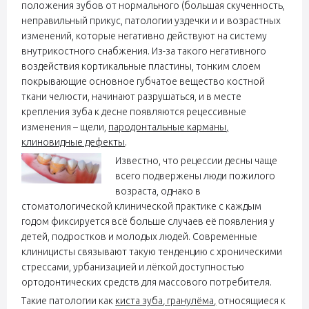
положения зубов от нормального (большая скученность,
неправильный прикус, патологии уздечки и и возрастных
изменений, которые негативно действуют на систему
внутрикостного снабжения. Из-за такого негативного
воздействия кортикальные пластины, тонким слоем
покрывающие основное губчатое вещество костной
ткани челюсти, начинают разрушаться, и в месте
крепления зуба к десне появляются рецессивные
изменения – щели,
пародонтальные карманы
,
клиновидные дефекты
.
Известно, что рецессии десны чаще
всего подвержены люди пожилого
возраста, однако в
стоматологической клинической практике с каждым
годом фиксируется всё больше случаев её появления у
детей, подростков и молодых людей. Современные
клиницисты связывают такую тенденцию с хроническими
стрессами, урбанизацией и лёгкой доступностью
ортодонтических средств для массового потребителя.
Такие патологии как
киста зуба
,
гранулёма
,
относящиеся к