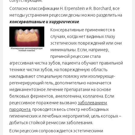
сопутствующим.
Согласно классификации H. Erpenstein и R. Borchard, все
методы устранения рецессии десны можно разделить на
консервативные и хирургические
.
Консервативные применяются в
случаях, когда нет видимых глазу
эстетических повреждений или они
минимальны. Если, например,
причиной рецессии стала
агрессивная чистка зубов, пациента обучают правильной
технике чистки зубов, на повреждённую область
накладывают специальную повязку или изолирующе-
регенерирующий гель, дополнительно назначается
медикаментозное лечение препаратами на основе
белковых ферментов, амелогенина, коллагена. Если
рецессивное поражение вызвано
заболеванием
пародонта
, проводится весь спектр необходимых
гигиенических и лечебных мероприятий, цель которых –
добиться стойкой ремиссии заболевания.
Если рецессия сопровождается эстетическими