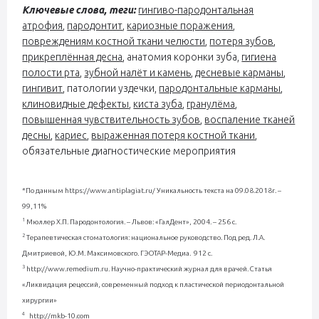
Ключевые слова, теги:
гингиво-пародонтальная
атрофия
,
пародонтит
,
кариозные поражения
,
повреждениям костной ткани челюсти
,
потеря зубов
,
прикреплённая десна
, анатомия коронки зуба,
гигиена
полости рта
,
зубной налёт и камень
,
десневые карманы
,
гингивит
, патологии уздечки,
пародонтальные карманы
,
клиновидные дефекты
,
киста зуба
,
гранулёма
,
повышенная чувствительность зубов
,
воспаление тканей
десны
,
кариес
,
выраженная потеря костной ткани
,
обязательные диагностические мероприятия
*По данным https://www.antiplagiat.ru/ Уникальность текста на 09.08.2018г. –
99,11%
1
Мюллер Х.П. Пародонтология. – Львов: «ГалДент», 2004. – 256 с.
2
Терапевтическая стоматология: национальное руководство. Под ред. Л.А.
Дмитриевой, Ю.М. Максимовского. ГЭОТАР-Медиа. 912 с.
3
http://www.remedium.ru. Научно-практический журнал для врачей. Статья
«Ликвидация рецессий, современный подход к пластической периодонтальной
хирургии»
4
http://mkb-10.com