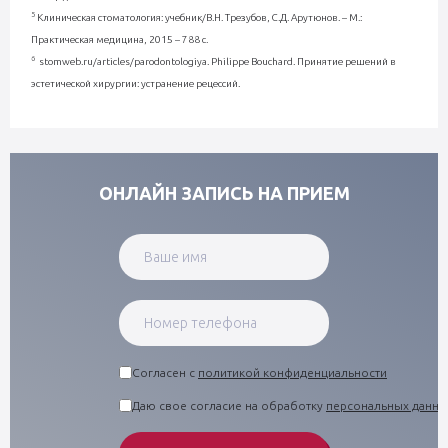
5
Клиническая стоматология: учебник/В.Н. Трезубов, С.Д. Арутюнов. – М.:
Практическая медицина, 2015 – 788 с.
6
stomweb.ru/articles/parodontologiya. Philippe Bouchard. Принятие решений в
эстетической хирургии: устранение рецессий.
ОНЛАЙН ЗАПИСЬ НА ПРИЕМ
Согласен с
политикой конфиденциальности
Даю свое согласие на обработку
персональных данны