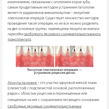
изменениями, связанными с оголением корня зуба,
самым продуктивным методом устранения патологии
является
хирургическое вмешательство – лоскутная
пластическая операция.
Существует множество методов
проведения такой операции, но их все можно разделить
на две основные группы:
перемещение лоскута на ножке
и
пересадка
свободного десневого соединительнотканного
трансплантата
.
Лоскуты на ножке
– это участки здоровой мягкой ткани
(слизистой) с подслизистой основой, расположенные
рядом с областью рецессии и перемещённые или
смещённые на неё с сохранением питающего основания.
Свободные десневые соединительнотканные