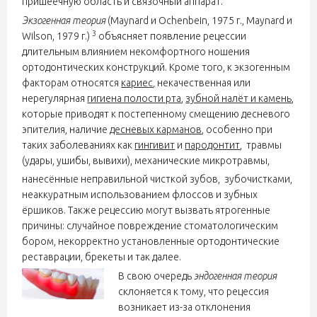
пришеечную область и связочный аппарат.
Экзогенная теория
(Maynard и Ochenbein, 1975 г., Maynard и
3
Wilson, 1979 г.)
объясняет появление рецессии
длительным влиянием некомфортного ношения
ортодонтических конструкций. Кроме того, к экзогенным
факторам относятся
кариес
,
некачественная или
нерегулярная
гигиена полости рта
,
зубной налёт и камень
,
которые приводят к постепенному смещению десневого
эпителия, наличие
десневых карманов
, особенно при
таких заболеваниях как
гингивит
и
пародонтит
, травмы
(удары, ушибы, вывихи), механические микротравмы,
нанесённые неправильной чисткой зубов,
зубочистками,
неаккуратным использованием флоссов и зубных
ёршиков. Также рецессию могут вызвать ятрогенные
причины: случайное повреждение стоматологическим
бором, некорректно установленные ортодонтические
реставрации, брекеты и так далее.
В свою очередь
эндогенная теория
склоняется к тому, что рецессия
возникает из-за отклонения