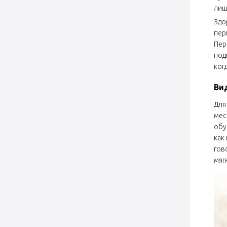
лиш
Здо
пер
Пер
под
ког
Ви
Для
мес
обу
как
гов
мяг