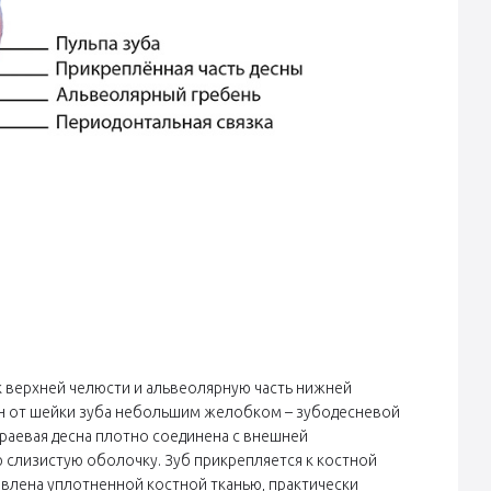
к верхней челюсти и альвеолярную часть нижней
лен от шейки зуба небольшим желобком – зубодесневой
раевая десна плотно соединена с внешней
 слизистую оболочку. Зуб прикрепляется к костной
авлена уплотненной костной тканью, практически