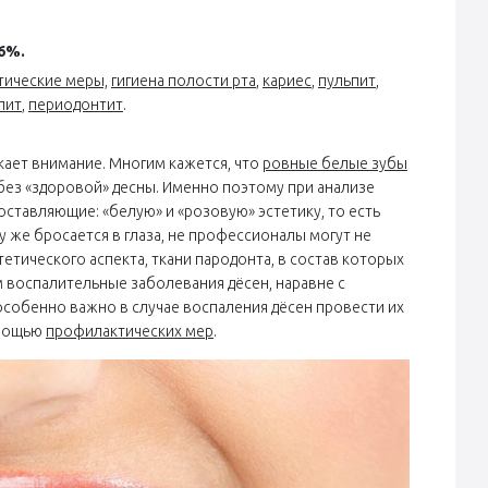
,6%.
ические меры,
гигиена полости рта
,
кариес
,
пульпит
,
пит
,
периодонтит
.
кает внимание. Многим кажется, что
ровные белые зубы
без «здоровой» десны. Именно поэтому при анализе
ставляющие: «белую» и «розовую» эстетику, то есть
у же бросается в глаза, не профессионалы могут не
тетического аспекта, ткани пародонта, в состав которых
м воспалительные заболевания дёсен, наравне с
особенно важно в случае воспаления дёсен провести их
омощью
профилактических мер
.