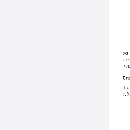
осн
фак
год
Ст
Что
зуб.