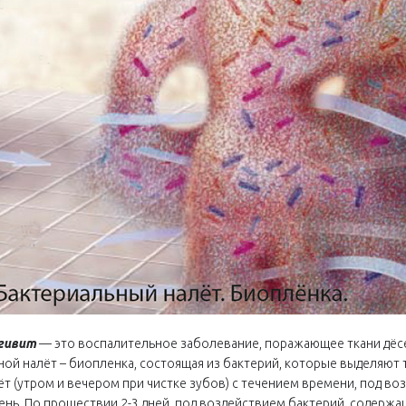
гивит
— это воспалительное заболевание, поражающее ткани дёсен
ной налёт – биопленка, состоящая из бактерий, которые выделяют
ёт (утром и вечером при чистке зубов) с течением времени, под в
ень. По прошествии 2-3 дней, под воздействием бактерий, содержа