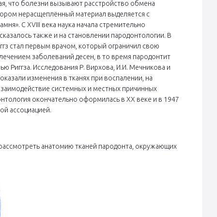
ая, что болезни вызывают расстройство обмена
тором нерасщеплённый материал выделяется с
мня». С XVIII века наука начала стремительно
 сказалось также и на становлении пародонтологии. В
иггз стал первым врачом, который ограничил свою
 лечением заболеваний десен, в то время пародонтит
ю Риггза. Исследования Р. Вирхова, И.И. Мечникова и
оказали изменения в тканях при воспалении, на
 взаимодействие системных и местных причинных
онтология окончательно оформилась в XX веке и в 1947
ой ассоциацией.
т рассмотреть анатомию тканей пародонта, окружающих