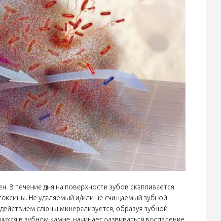
. В течение дня на поверхности зубов скапливается
 токсины. Не удаляемый и/или не счищаемый зубной
оздействием слюны минерализуется, образуя зубной
щихся в зубном камне, начинает развиваться воспаление