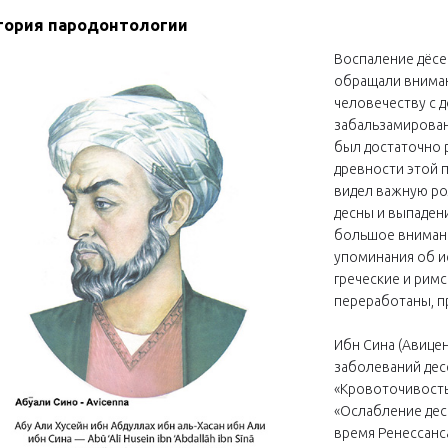
тория пародонтологии
Воспаление дёсен
обращали вниман
человечеству с 
забальзамирован
был достаточно 
древности этой 
видел важную ро
десны и выпадени
большое внимани
упоминания об и
греческие и рим
переработаны, п
Ибн Сина (Авице
заболеваний десе
«Кровоточивость 
«Ослабление десн
время Ренессанс