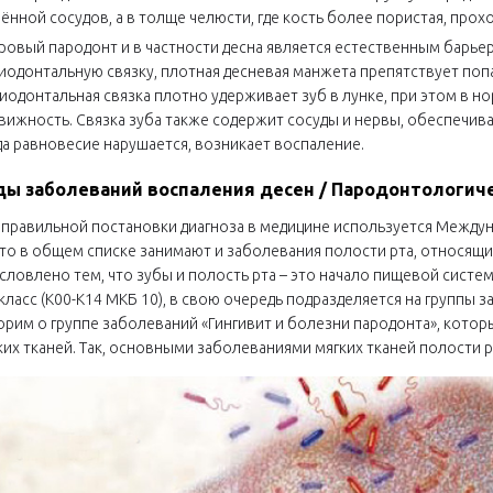
ённой сосудов, а в толще челюсти, где кость более пористая, прох
ровый пародонт и в частности десна является естественным барье
иодонтальную связку, плотная десневая манжета препятствует попа
иодонтальная связка плотно удерживает зуб в лунке, при этом в 
вижность. Связка зуба также содержит сосуды и нервы, обеспечи
да равновесие нарушается, возникает воспаление.
ды заболеваний воспаления десен / Пародонтологич
 правильной постановки диагноза в медицине используется Междун
то в общем списке занимают и заболевания полости рта, относящие
словлено тем, что зубы и полость рта – это начало пищевой систе
 класс (К00-К14 МКБ 10), в свою очередь подразделяется на группы
орим о группе заболеваний «Гингивит и болезни пародонта», кото
ких тканей. Так, основными заболеваниями мягких тканей полости рт