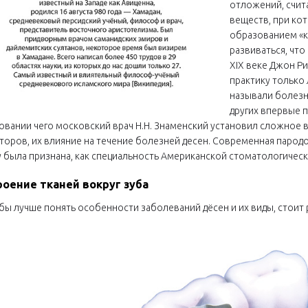
отложений, счит
веществ, при ко
образованием «ка
развиваться, что
XIX веке Джон Р
практику только
называли болезнь
других впервые п
овании чего московский врач Н.Н. Знаменский установил сложное
торов, их влияние на течение болезней десен. Современная парод
у была признана, как специальность Американской стоматологическ
роение тканей вокруг зуба
бы лучше понять особенности заболеваний дёсен и их виды, стои