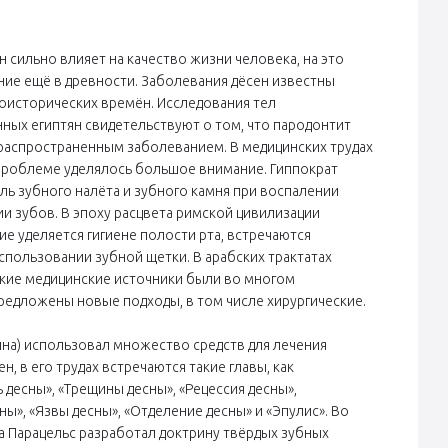
 сильно влияет на качество жизни человека, на это
ие ещё в древности. Заболевания дёсен известны
доисторических времён. Исследования тел
ных египтян свидетельствуют о том, что пародонтит
распространенным заболеванием. В медицинских трудах
проблеме уделялось большое внимание. Гиппократ
ль зубного налёта и зубного камня при воспалении
и зубов. В эпоху расцвета римской цивилизации
е уделяется гигиене полости рта, встречаются
спользовании зубной щетки. В арабских трактатах
ские медицинские источники были во многом
редложены новые подходы, в том числе хирургические.
нна) использовал множество средств для лечения
н, в его трудах встречаются такие главы, как
десны», «Трещины десны», «Рецессия десны»,
ы», «Язвы десны», «Отделение десны» и «Эпулис». Во
а Парацельс разработал доктрину твёрдых зубных