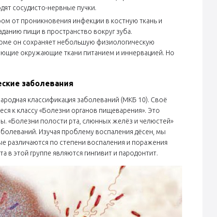
одят сосудисто-нервные пучки.
ром от проникновения инфекции в костную ткань и
данию пищи в пространство вокруг зуба.
норме он сохраняет небольшую физиологическую
вающие окружающие ткани питанием и иннервацией. Но
еские заболевания
ародная классификация заболеваний (МКБ 10). Своё
ся к классу «Болезни органов пищеварения». Это
мы. «Болезни полости рта, слюнных желёз и челюстей»
 заболеваний. Изучая проблему воспаления дёсен, мы
рые различаются по степени воспаления и поражения
а в этой группе являются гингивит и пародонтит.