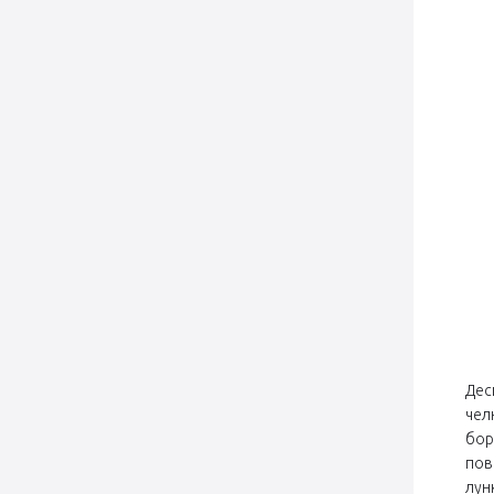
Дес
чел
бор
пов
лун