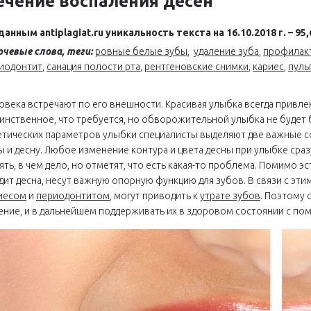
ечение воспаления десен
данным antiplagiat.ru уникальность текста на 16.10.2018 г. – 95
чевые слова, теги:
ровные белые зубы
,
удаление зуба
,
профилакт
иодонтит
,
санация полости рта
,
рентгеновские снимки
,
кариес
,
пуль
овека встречают по его внешности. Красивая улыбка всегда привле
динственное, что требуется, но обворожительной улыбка не будет 
етических параметров улыбки специалисты выделяют две важные со
ы и десну. Любое изменение контура и цвета десны при улыбке сраз
ять, в чем дело, но отметят, что есть какая-то проблема. Помимо эс
дит десна, несут важную опорную функцию для зубов. В связи с эти
иесом
и
периодонтитом
, могут приводить к
утрате зубов
. Поэтому 
ение, и в дальнейшем поддерживать их в здоровом состоянии с п