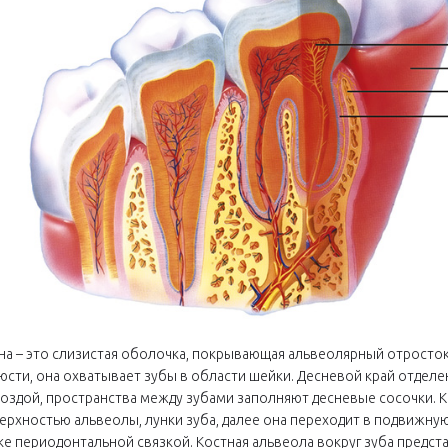
на – это слизистая оболочка, покрывающая альвеолярный отросто
юсти, она охватывает зубы в области шейки. Десневой край отде
оздой, пространства между зубами заполняют десневые сосочки. К
ерхностью альвеолы, лунки зуба, далее она переходит в подвижную
ке периодонтальной связкой. Костная альвеола вокруг зуба предст