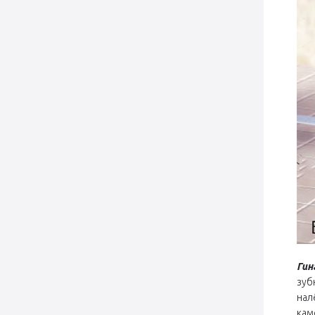
Гин
зуб
нал
кам