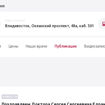
ние
Адрес клиники
Владивосток, Океанский проспект, 48а, каб. 501
и
Цены
Наши врачи
Публикации
Видеозапи
НОВОСТИ
Поздравляем Доктора Сергея Сергеевича Едран