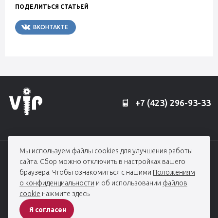
ПОДЕЛИТЬСЯ СТАТЬЕЙ
ВКОНТАКТЕ
TELEGRAM
+7 (423) 296-93-33
Мы используем файлы cookies для улучшения работы
© 2006 — 2026, Профессорская клиника Едранова
сайта. Сбор можно отключить в настройках вашего
При использовании материалов гиперссылка на edranov.ru обязательна.
браузера. Чтобы ознакомиться с нашими
Положениям
Все права защищены
о конфиденциальности
и об использовании
файлов
cookie
нажмите здесь
ПОЛИТИКА КОНФИДЕНЦИАЛЬНОСТИ
Я согласен
Разработка сайта -
студия House