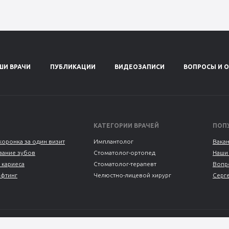
ШИ ВРАЧИ
ПУБЛИКАЦИИ
ВИДЕОЗАПИСИ
ВОПРОСЫ И 
КАТЕГОРИИ ВРАЧЕЙ
ПОП
коронка за один визит
Имплантолог
Вака
ание зубов
Стоматолог-ортопед
Наши
 кариеса
Стоматолог-терапевт
Вопр
ифтинг
Челюстно-лицевой хирург
Серг