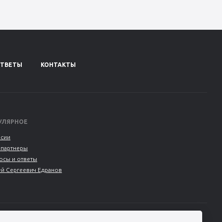
ОТВЕТЫ
КОНТАКТЫ
УЛЯРНОЕ
нсии
 партнеры
осы и ответы
ей Сергеевич Едранов