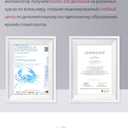
имплантатов, получили
более 200 дипломов
на различных
курсах по всему миру, открыли лицензированный
Учебный
центр
по дополнительному постдипломному образованию
врачей-стоматологов.